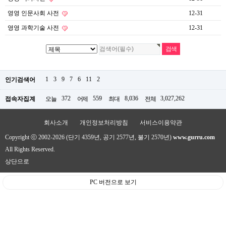
영영 인문사회 사전
12-31
영영 과학기술 사전
12-31
1
3
9
7
6
11
2
인기검색어
372
559
8,036
3,027,262
접속자집계
오늘
어제
최대
전체
회사소개
개인정보처리방침
서비스이용약관
Copyright ⓒ 2002-2026 (단기 4359년, 공기 2577년, 불기 2570년)
www.gurru.com
All Rights Reserved.
상단으로
PC 버전으로 보기