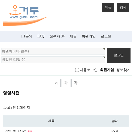
메뉴
검색
1:1문의
FAQ
접속자 34
새글
회원가입
로그인
회
원
로
그
자동로그인
회원가입
정보찾기
인
영영사전
Total 3건
1 페이지
제목
날짜
영영 백과사전
12-31