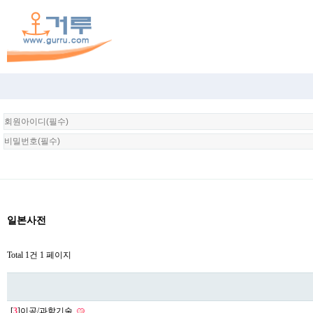
회
원
로
그
인
일본사전
Total 1건
1 페이지
[
3
]이공/과학기술