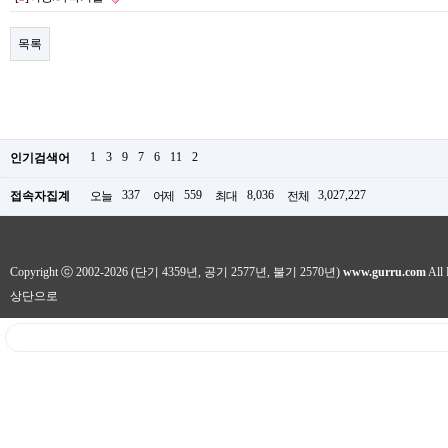
목록
1
3
9
7
6
11
2
인기검색어
337
559
8,036
3,027,227
접속자집계
오늘
어제
최대
전체
Copyright ⓒ 2002-2026 (단기 4359년, 공기 2577년, 불기 2570년)
www.gurru.com
All 
상단으로