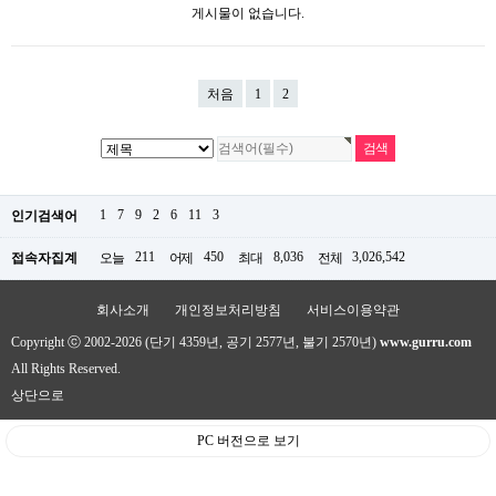
게시물이 없습니다.
처음
1
2
1
7
9
2
6
11
3
인기검색어
211
450
8,036
3,026,542
접속자집계
오늘
어제
최대
전체
회사소개
개인정보처리방침
서비스이용약관
Copyright ⓒ 2002-2026 (단기 4359년, 공기 2577년, 불기 2570년)
www.gurru.com
All Rights Reserved.
상단으로
PC 버전으로 보기