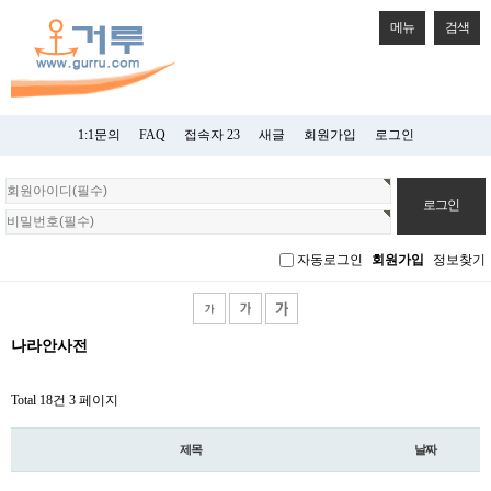
메뉴
검색
1:1문의
FAQ
접속자 23
새글
회원가입
로그인
회
원
로
그
자동로그인
회원가입
정보찾기
인
나라안사전
Total 18건
3 페이지
제목
날짜