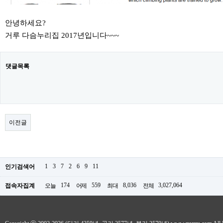
안녕하세요?
거루 다슴누리집 2017년입니다~~~
댓글목록
이전글
1
3
7
2
6
9
11
인기검색어
174
559
8,036
3,027,064
접속자집계
오늘
어제
최대
전체