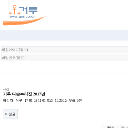
회
원
로
그
인
사진
거루 다슴누리집 2017년
작성자
거루
17-01-03 11:01
조회
15,365회
댓글
0건
이전글
본문