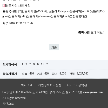
[
2
]인문사회 사전
새창
▣중국사전: [2]인문사회 [문자/서예] 설문해자(httpcn)설문해자(esk365)설문해자(g
g-art)설문해자(zdic)설문해자(shuowen)설문해자(iguci)고전중영대조 …
거루
2016-12-31 23:01:49
중국사전
결과 더보기
처음
1
3
7
9
6
11
2
인기검색어
436
420
8,036
3,027,746
접속자집계
오늘
어제
최대
전체
회사소개
개인정보처리방침
서비스이용약관
Copyright ⓒ 2002-2026 (단기 4359년, 공기 2577년, 불기 2570년)
www.gurru.com
All Rights Reserved.
상단으로