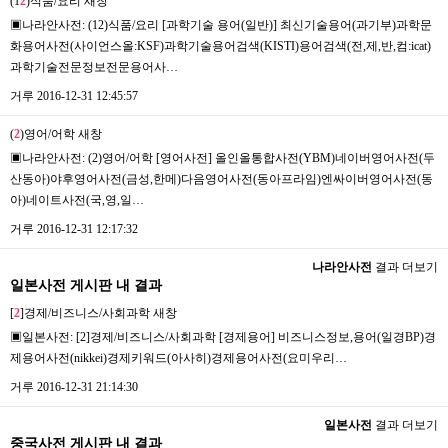
(1
2
)식품/요리
새창
▣나라안사전: (12)식품/요리 [과학기술 용어(일반)] 최신기술용어(과기부)과학문
화용어사전(사이언스올:KSF)과학기술용어검색(KISTI)용어검색(전,제,반,컴:icat)
과학기술전문정보전문용어사…
거루
2016-12-31 12:45:57
(
2
)영어/어학
새창
▣나라안사전: (2)영어/어학 [영어사전] 올인올통합사전(YBM)네이버영어사전(두
산동아)야후영어사전(금성,한메)다음영어사전(동아프라임)엔싸이버영어사전(동
아)네이트사전(국,영,일…
거루
2016-12-31 12:17:32
나라안사전
결과 더보기
일본사전 게시판 내 결과
[
2
]경제/비즈니스/사회과학
새창
▣일본사전: [2]경제/비즈니스/사회과학 [경제용어] 비즈니스정보,용어(일경BP)경
제용어사전(nikkei)경제키워드(아사히)경제용어사전(요미우리…
거루
2016-12-31 21:14:30
일본사전
결과 더보기
중국사전 게시판 내 결과