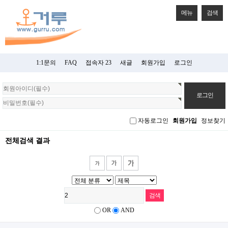
메뉴
검색
1:1문의
FAQ
접속자 23
새글
회원가입
로그인
회
원
로
그
자동로그인
회원가입
정보찾기
인
전체검색 결과
OR
AND