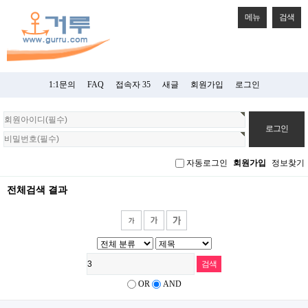
메뉴
검색
1:1문의
FAQ
접속자 35
새글
회원가입
로그인
회
원
로
그
자동로그인
회원가입
정보찾기
인
전체검색 결과
OR
AND