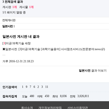
3 전체검색 결과
게시판
1개
게시물
1개
1/1 페이지 열람 중
전체게시판
일본사전
1
일본사전 게시판 내 결과
[
3
]이공/과학기술
새창
▣일본사전: [3]이공/과학기술 [과학기술용어] 사서참조서비스(전문분야:nova:@)
…
거루
2016-12-31 21:18:23
일본사전
결과 더보기
1
9
7
6
2
3
11
인기검색어
480
450
8,036
3,026,811
접속자집계
오늘
어제
최대
전체
회사소개
개인정보처리방침
서비스이용약관