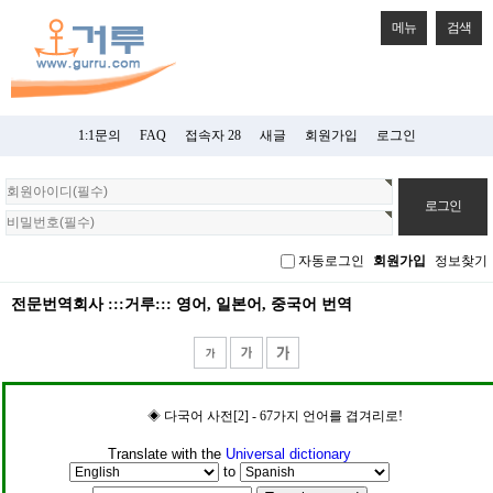
메뉴
검색
1:1문의
FAQ
접속자 28
새글
회원가입
로그인
회
원
로
그
자동로그인
회원가입
정보찾기
인
전문번역회사 :::거루::: 영어, 일본어, 중국어 번역
◈ 다국어 사전[2] - 67가지 언어를 겹겨리로!