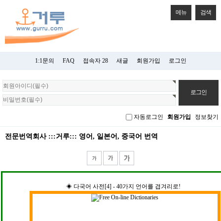
메뉴
검색
1:1문의
FAQ
접속자 28
새글
회원가입
로그인
회
원
로
그
자동로그인
회원가입
정보찾기
인
전문번역회사 :::거루::: 영어, 일본어, 중국어 번역
◈ 다국어 사전[4] - 40가지 언어를 겹겨리로!