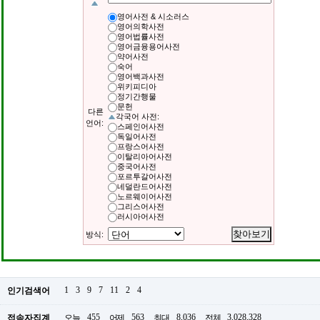
영어사전 & 시소러스
영어의학사전
영어법률사전
영어금융용어사전
약어사전
숙어
영어백과사전
위키피디아
정기간행물
문헌
다른
각국어 사전:
언어:
스페인어사전
독일어사전
프랑스어사전
이탈리아어사전
중국어사전
포르투갈어사전
네덜란드어사전
노르웨이어사전
그리스어사전
러시아어사전
방식:
1
3
9
7
11
2
4
인기검색어
455
563
8,036
3,028,328
접속자집계
오늘
어제
최대
전체