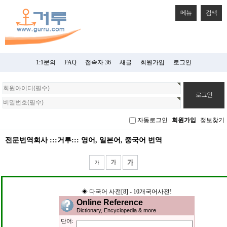
메뉴
검색
1:1문의
FAQ
접속자 36
새글
회원가입
로그인
회
원
로
그
자동로그인
회원가입
정보찾기
인
전문번역회사 :::거루::: 영어, 일본어, 중국어 번역
◈ 다국어 사전[8] - 10개국어사전!
Online Reference
Dictionary, Encyclopedia & more
단어: